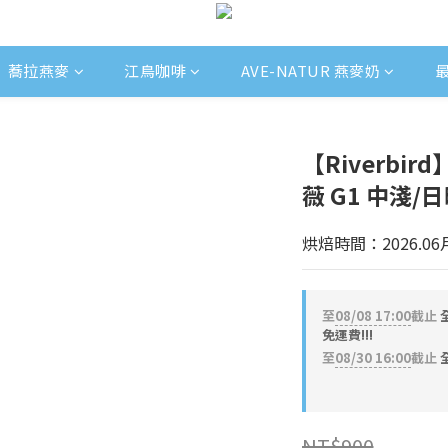
蕎拉燕麥
江鳥咖啡
AVE-NATUR 燕麥奶
【Riverbi
薇 G1 中淺/
烘焙時間：2026.06
至
08/08 17:00
截止
免運費!!!
至
08/30 16:00
截止
全
NT$900