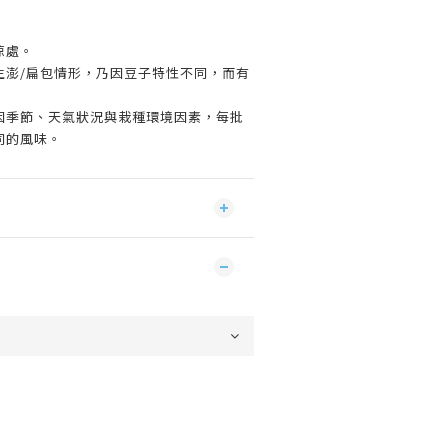
涼處。
生澎/扁包情形，乃因豆子特性不同，而有
。
因季節、天氣狀況與栽種環境因素，每批
同的風味。