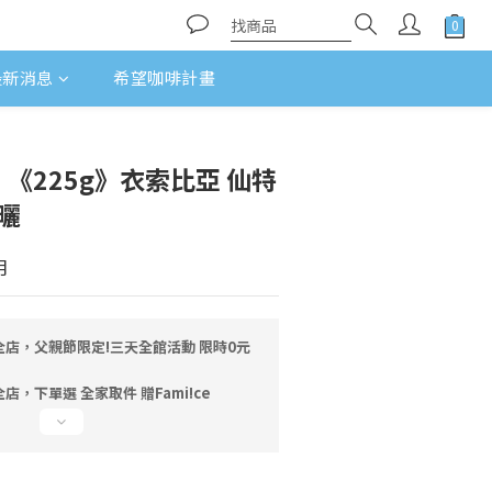
最新消息
希望咖啡計畫
rd】《225g》衣索比亞 仙特
日曬
月
全店，父親節限定!三天全館活動 限時0元
店，下單選 全家取件 贈Fami!ce