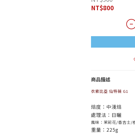
NT$800
商品描述
衣索比亞 仙特薇 G1
焙度：中淺焙
處理法：日曬
風味：
茉莉花/香吉士/
重量：225g