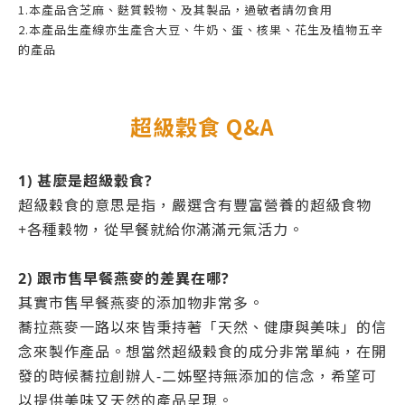
1.本產品含芝麻、麩質穀物、及其製品，過敏者請勿食用
2.本產品生產線亦生產含大豆、牛奶、蛋、核果、花生及植物五辛
的產品
超級穀食 Q&A
1) 甚麼是超級穀食?
超級穀食的意思是指，嚴選含有豐富營養的超級食物
+各種穀物，從早餐就給你滿滿元氣活力。
2) 跟市售早餐燕麥的差異在哪?
其實市售早餐燕麥的添加物非常多。
蕎拉燕麥一路以來皆秉持著「天然、健康與美味」的信
念來製作產品。想當然超級穀食的成分非常單純，在開
發的時候蕎拉創辦人-二姊堅持無添加的信念，希望可
以提供美味又天然的產品呈現。