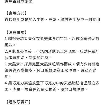
陽光直射或潮濕
【食用方式】
直接食用或是加入牛奶、豆漿、優格等產品中一同食用
【注意事項】
1.開封後請妥善保存並盡速食用完畢，以確保最佳品質
風味
。
2.片狀燕麥易碎，不規則形狀為正常現象，給幼兒或年
長者食用時，請多加注意。
3.大燕麥片採用完整大燕麥粒製作而成，偶有少許棕色
細片為燕麥粗皮，其口感較硬為正常現象，請安心食
用。
4.黑巧克力高溫放置下巧克力中的天然脂肪會呈現在表
面，產生一層白色的霜狀物質，屬於自然現象。
【過敏原資訊】