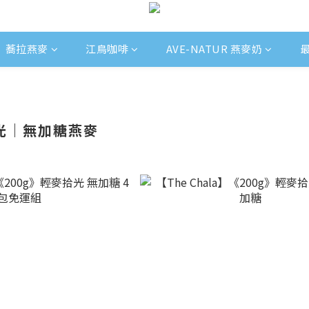
蕎拉燕麥
江鳥咖啡
AVE-NATUR 燕麥奶
拾光｜無加糖燕麥