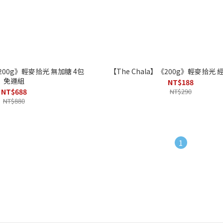
0g》輕麥拾光 無加糖 4包
【The
免運組
NT$188
NT$688
NT$290
NT$880
1