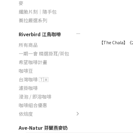
麥
纖脆片刻｜隨手包
蕎拉嚴選系列
Riverbird 江鳥咖啡
【The Chala】《20
所有商品
一期一會 精選掛耳/茶包
希望咖啡計畫
咖啡豆
台灣咖啡 🇹🇼
濾掛咖啡
浸泡 / 即溶咖啡
咖啡組合優惠
依焙度
Ave-Natur 芬蘭燕麥奶