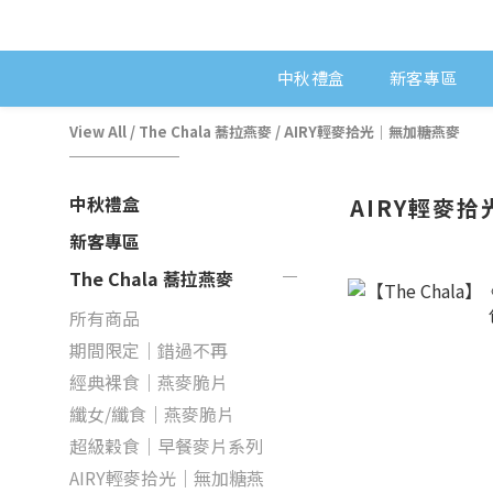
中秋禮盒
新客專區
View All
/
The Chala 蕎拉燕麥
/
AIRY輕麥拾光｜無加糖燕麥
中秋禮盒
AIRY輕麥
新客專區
The Chala 蕎拉燕麥
所有商品
期間限定｜錯過不再
經典裸食｜燕麥脆片
纖女/纖食｜燕麥脆片
超級穀食｜早餐麥片系列
AIRY輕麥拾光｜無加糖燕