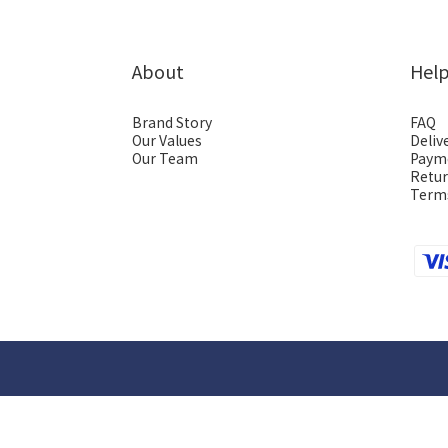
About
Hel
Brand Story
FAQ
Our Values
Deliv
Our Team
Paym
Retur
Terms