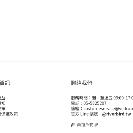
資訊
聯絡我們
權益
服務時間：週一至週五 09:00-17:
須知
電話：05-5825207
政策
信箱：customeservice@vildrop
權保護政策
官方 Line 帳號：
@riverbird.tw
🌾 蕎拉燕麥 🌾