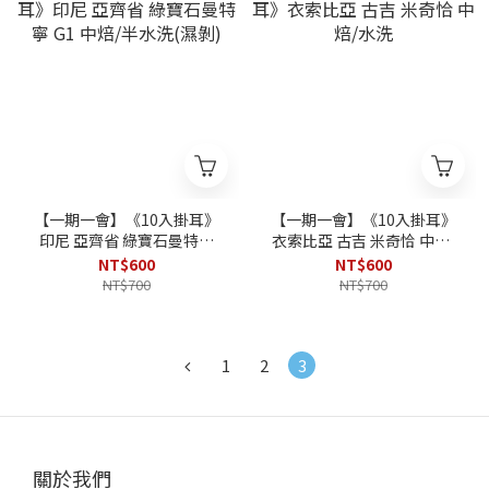
【一期一會】《10入掛耳》
【一期一會】《10入掛耳》
印尼 亞齊省 綠寶石曼特寧
衣索比亞 古吉 米奇恰 中焙/
G1 中焙/半水洗(濕剝)
水洗
NT$600
NT$600
NT$700
NT$700
1
2
3
關於我們