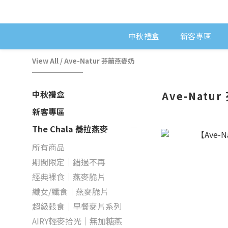
中秋禮盒
新客專區
View All
/
Ave-Natur 芬蘭燕麥奶
中秋禮盒
Ave-Natu
新客專區
The Chala 蕎拉燕麥
所有商品
期間限定｜錯過不再
經典裸食｜燕麥脆片
纖女/纖食｜燕麥脆片
超級穀食｜早餐麥片系列
AIRY輕麥拾光｜無加糖燕