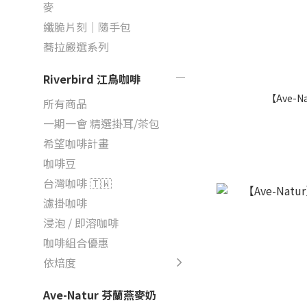
麥
纖脆片刻｜隨手包
蕎拉嚴選系列
Riverbird 江鳥咖啡
【Ave-
所有商品
一期一會 精選掛耳/茶包
希望咖啡計畫
咖啡豆
台灣咖啡 🇹🇼
濾掛咖啡
浸泡 / 即溶咖啡
咖啡組合優惠
依焙度
Ave-Natur 芬蘭燕麥奶