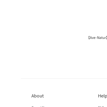
【Ave-Nat
About
Hel