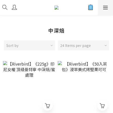
中深焙
Sort by
24 Items per page