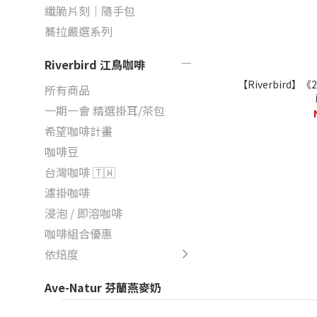
纖脆片刻｜隨手包
蕎拉嚴選系列
Riverbird 江鳥咖啡
【Riverbird
所有商品
一期一會 精選掛耳/茶包
希望咖啡計畫
咖啡豆
台灣咖啡 🇹🇼
濾掛咖啡
浸泡 / 即溶咖啡
咖啡組合優惠
依焙度
Ave-Natur 芬蘭燕麥奶