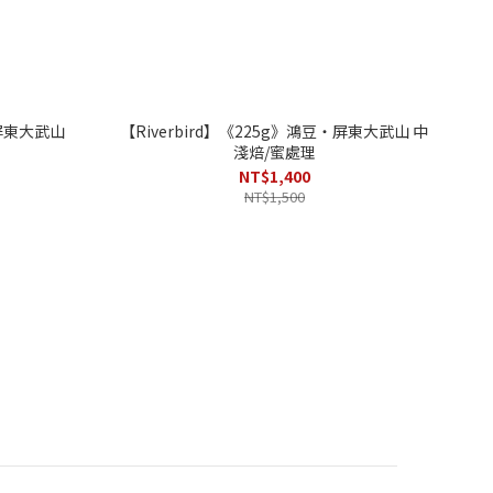
・屏東大武山
【Riverbird】《225g》鴻豆・屏東大武山 中
淺焙/蜜處理
NT$1,400
NT$1,500