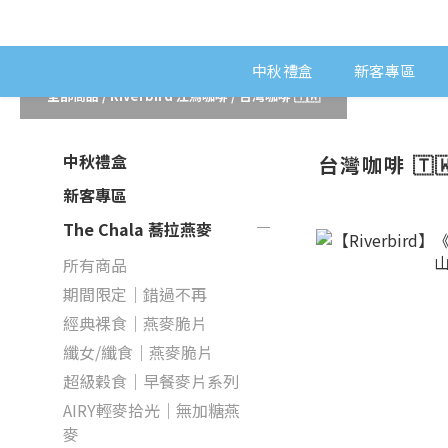
中秋禮盒
新客專區
全部商品
/
Riverbird 江鳥咖啡
/
台灣咖啡 🇹🇼
中秋禮盒
台灣咖啡 🇹
新客專區
The Chala 蕎拉燕麥
所有商品
期間限定｜錯過不再
經典裸食｜燕麥脆片
纖女/纖食｜燕麥脆片
超級穀食｜早餐麥片系列
AIRY輕麥拾光｜無加糖燕
麥