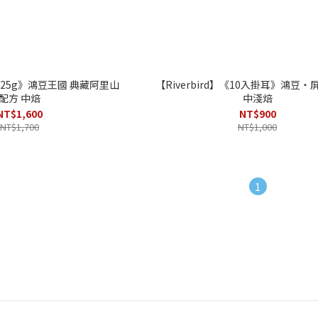
】《225g》鴻豆王國 典藏阿里山
【Riverbird】《10入掛耳》鴻豆
配方 中焙
中淺焙
NT$1,600
NT$900
NT$1,700
NT$1,000
1