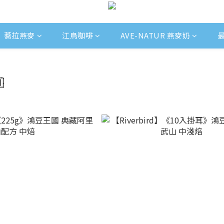
蕎拉燕麥
江鳥咖啡
AVE-NATUR 燕麥奶
