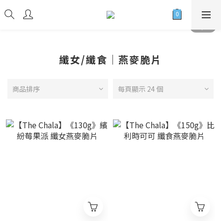
纖女/纖食｜燕麥脆片
商品排序
每頁顯示 24 個