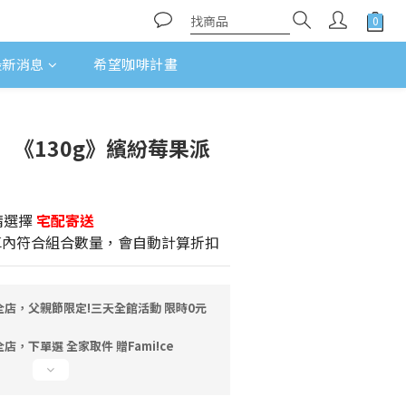
最新消息
希望咖啡計畫
la】《130g》繽紛莓果派
請選擇
宅配寄送
車內符合組合數量，會自動計算折扣
全店，父親節限定!三天全館活動 限時0元
店，下單選 全家取件 贈Fami!ce