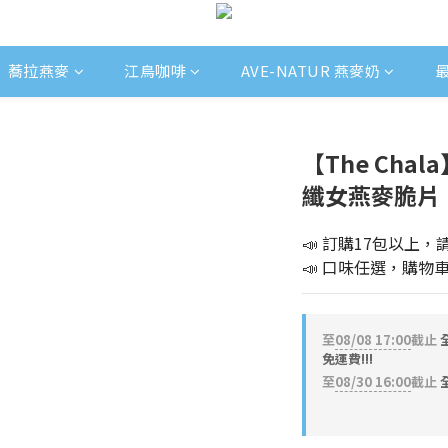
蕎拉燕麥
江鳥咖啡
AVE-NATUR 燕麥奶
【The Cha
纖女燕麥脆片
📣 
訂購17包以上，
📣 
口味任選，購物
至
08/08 17:00
截止
免運費!!!
至
08/30 16:00
截止
全